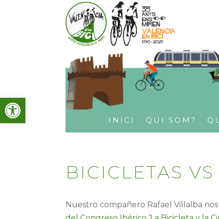
Obre la barra d'eines
INICI
QUI SOM?
Q
BICICLETAS VS
Nuestro compañero Rafael Villalba no
del Congreso Ibérico ‘La Bicicleta y la C