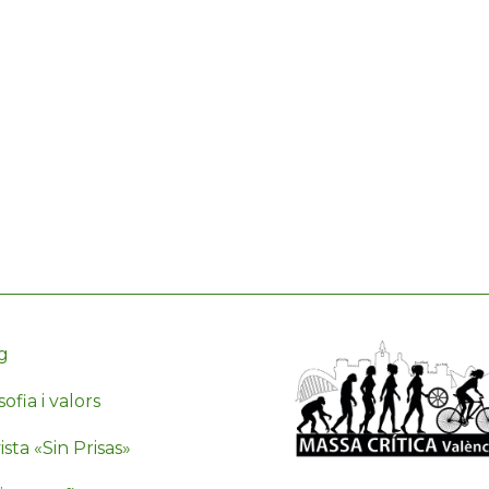
g
sofia i valors
sta «Sin Prisas»