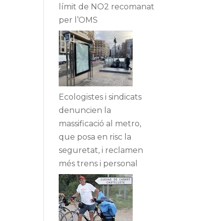
límit de NO2 recomanat
per l’OMS
Ecologistes i sindicats
denuncien la
massificació al metro,
que posa en risc la
seguretat, i reclamen
més trens i personal