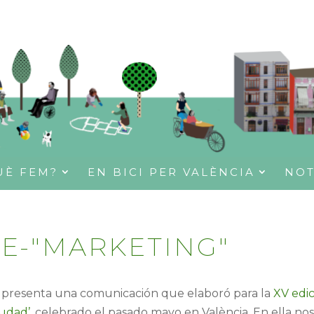
UÈ FEM?
EN BICI PER VALÈNCIA
NOT
 E-"MARKETING"
s presenta una comunicación que elaboró para la
XV edi
iudad’
, celebrado el pasado mayo en València. En ella no