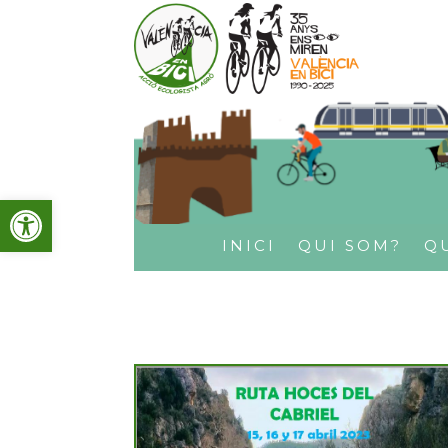
Obre la barra d'eines
INICI
QUI SOM?
Q