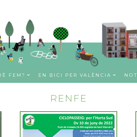
UÈ FEM?
EN BICI PER VALÈNCIA
NOT
RENFE