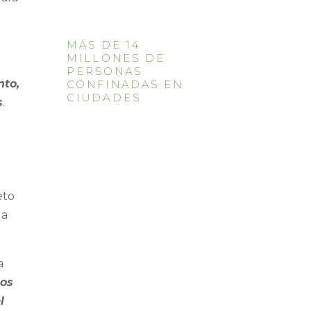
MÁS DE 14
MILLONES DE
PERSONAS
nto,
CONFINADAS EN
CIUDADES
s
.
eto
 a
a
tos
l