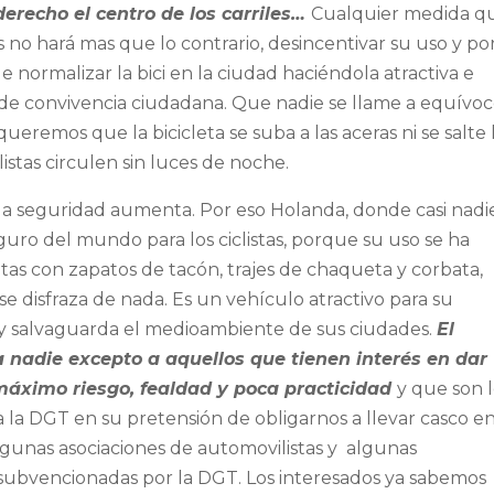
derecho el centro de los carriles…
Cualquier medida q
 no hará mas que lo contrario, desincentivar su uso y por
normalizar la bici en la ciudad haciéndola atractiva e
de convivencia ciudadana. Que nadie se llame a equívoc
queremos que la bicicleta se suba a las aceras ni se salte 
istas circulen sin luces de noche.
ad, la seguridad aumenta. Por eso Holanda, donde casi nadi
eguro del mundo para los ciclistas, porque su uso se ha
etas con zapatos de tacón, trajes de chaqueta y corbata,
 se disfraza de nada. Es un vehículo atractivo para su
o y salvaguarda el medioambiente de sus ciudades.
El
 nadie excepto a aquellos que tienen interés en dar
máximo riesgo, fealdad y poca practicidad
y que son 
la DGT en su pretensión de obligarnos a llevar casco e
lgunas asociaciones de automovilistas y algunas
 subvencionadas por la DGT. Los interesados ya sabemos