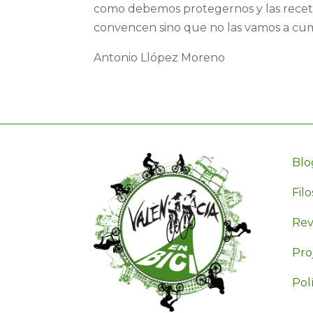
como debemos protegernos y las receta
convencen sino que no las vamos a cum
Antonio Llópez Moreno
Blo
Filo
Revi
Pro
Polí