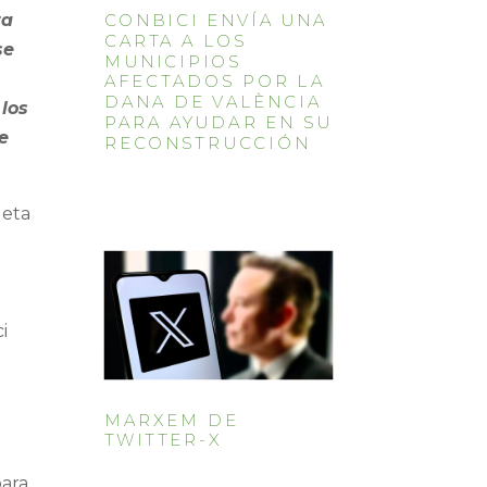
ta
CONBICI ENVÍA UNA
CARTA A LOS
se
MUNICIPIOS
AFECTADOS POR LA
DANA DE VALÈNCIA
 los
PARA AYUDAR EN SU
e
RECONSTRUCCIÓN
leta
i
MARXEM DE
TWITTER-X
para