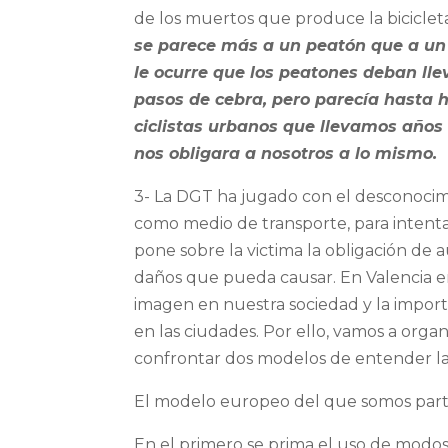
de los muertos que produce la bicicleta
se parece más a un peatón que a un m
le ocurre que los peatones deban llev
pasos de cebra, pero parecía hasta h
ciclistas urbanos que llevamos años
nos obligara a nosotros a lo mismo.
3- La DGT ha jugado con el desconocimi
como medio de transporte, para intent
pone sobre la victima la obligación de 
daños que pueda causar. En Valencia en
imagen en nuestra sociedad y la importa
en las ciudades. Por ello, vamos a org
confrontar dos modelos de entender la cu
El modelo europeo del que somos part
En el primero se prima el uso de modos