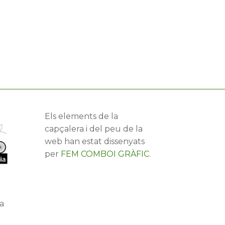
Els elements de la
capçalera i del peu de la
web han estat dissenyats
per
FEM COMBOI GRÀFIC
.
a