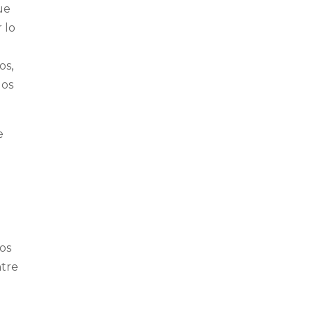
ue
 lo
os,
los
e
los
ntre