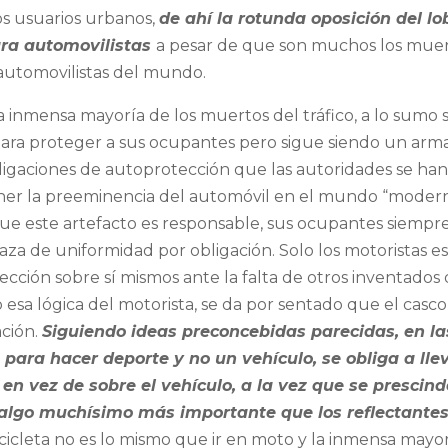
los usuarios urbanos,
de ahí la rotunda oposición del l
ara automovilistas
a pesar de que son muchos los mue
 automovilistas del mundo.
a inmensa mayoría de los muertos del tráfico, a lo sumo 
para proteger a sus ocupantes pero sigue siendo un arm
obligaciones de autoprotección que las autoridades se ha
ener la preeminencia del automóvil en el mundo “modern
 que este artefacto es responsable, sus ocupantes siempr
a de uniformidad por obligación. Solo los motoristas e
ección sobre sí mismos ante la falta de otros inventados
esa lógica del motorista, se da por sentado que el casco
ación.
Siguiendo ideas preconcebidas parecidas, en la
 para hacer deporte y no un vehículo, se obliga a lle
en vez de sobre el vehículo, a la vez que se prescind
 (algo muchísimo más importante que los reflectantes
icicleta no es lo mismo que ir en moto y la inmensa mayo