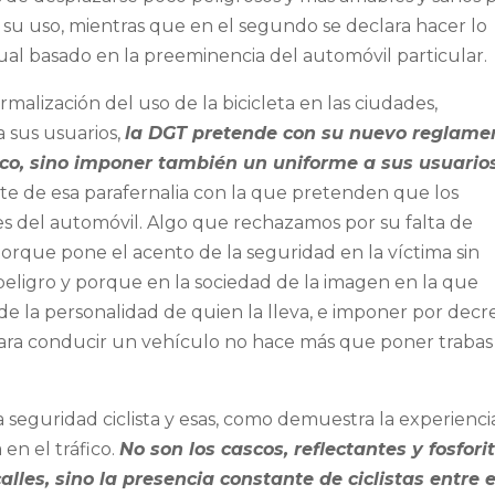
su uso, mientras que en el segundo se declara hacer lo
al basado en la preeminencia del automóvil particular.
malización del uso de la bicicleta en las ciudades,
a sus usuarios,
la DGT pretende con su nuevo reglame
áfico, sino imponer también un uniforme a sus usuario
te de esa parafernalia con la que pretenden que los
nes del automóvil. Algo que rechazamos por su falta de
 porque pone el acento de la seguridad en la víctima sin
peligro y porque en la sociedad de la imagen en la que
de la personalidad de quien la lleva, e imponer por decr
 para conducir un vehículo no hace más que poner trabas
seguridad ciclista y esas, como demuestra la experienci
 en el tráfico.
No son los cascos, reflectantes y fosfori
calles, sino la presencia constante de ciclistas entre e