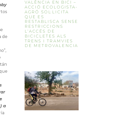
VALÈNCIA EN BICI –
obby
ACCIÓ ECOLOGISTA-
rtos
AGRÓ SOL·LICITA
QUE ES
RESTABLISCA SENSE
RESTRICCIONS
se
L’ACCÉS DE
BICICLETES ALS
a de
TRENS I TRAMVIES
n
DE METROVALENCIA
o”,
e
stán
 que
s
var
e
) a
ría