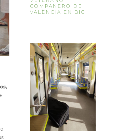
VETERANO
COMPAÑERO DE
VALÈNCIA EN BICI
os,
e
ro
os