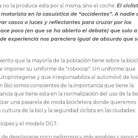
 no la produce esta por sí misma, sino el coche.
El ciclis
otorista en la casuística de “accidentes”. A nadie 
ar casco o luces y reflectantes para cruzar por los
ace poco (en que se ha abierto el debate) que solo a
 de experiencia nos pareciera igual de absurdo que s
ento que la mayoría de la población tiene sobre la bicic
ar imponer su uniforme de “robocop”. Un uniforme que
autoprotegerse y que irresponsabiliza al automóvil de los
 Bici somos conscientes de la importancia que tiene la
ncia que tiene esta en la normalización del uso de la bic
anizar una pasarela de moda bicicletera donde queremos
ltura de la bici y la seguridad ciclista en las ciudades:
ícipes y el modelo DGT.
 de desplazarse poco peligrosos y más amables y sanos 