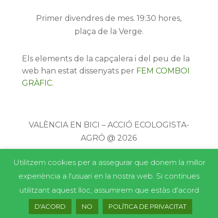
Primer divendres de mes. 19:30 hores,
plaça de la Verge.
Els elements de la capçalera i del peu de la
web han estat dissenyats per
FEM COMBOI
GRÀFIC
.
VALÈNCIA EN BICI – ACCIÓ ECOLOGISTA-
AGRÓ @ 2026
Utilitzem cookies per a assegurar que donem la millor
experiència a l'usuari en la nostra web. Si continues
utilitzant aquest lloc, assumirem que estàs d'acord
D'ACORD
NO
POLÍTICA DE PRIVACITAT