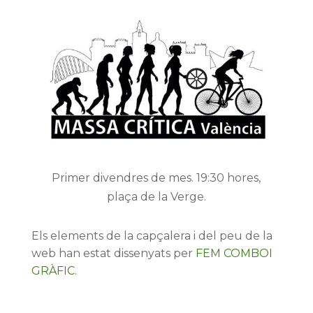
Primer divendres de mes. 19:30 hores,
plaça de la Verge.
Els elements de la capçalera i del peu de la
web han estat dissenyats per
FEM COMBOI
GRÀFIC
.