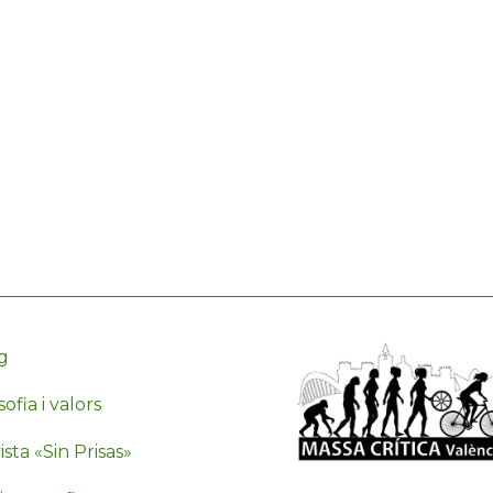
g
sofia i valors
sta «Sin Prisas»