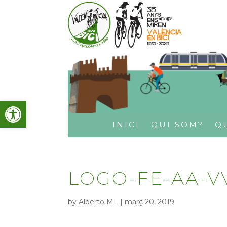
Obre la barra d'eines
INICI
QUI SOM?
Q
LOGO-FE-AA-V
by
Alberto ML
|
març 20, 2019