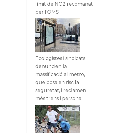
límit de NO2 recomanat
per l’OMS
Ecologistes i sindicats
denuncien la
massificació al metro,
que posa en risc la
seguretat, i reclamen
més trens i personal