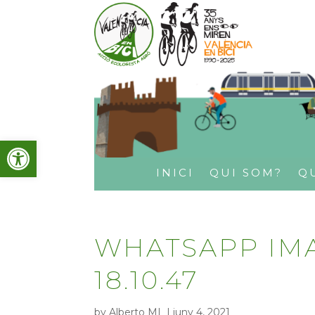
Obre la barra d'eines
INICI
QUI SOM?
Q
WHATSAPP IMA
18.10.47
by
Alberto ML
|
juny 4, 2021