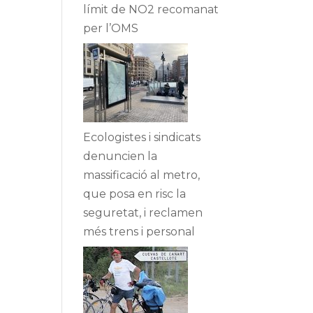
límit de NO2 recomanat
per l’OMS
Ecologistes i sindicats
denuncien la
massificació al metro,
que posa en risc la
seguretat, i reclamen
més trens i personal