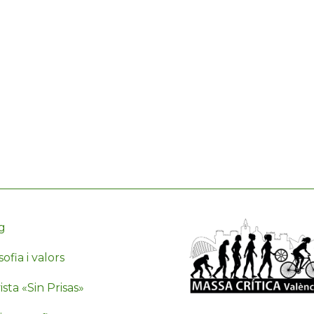
g
sofia i valors
sta «Sin Prisas»