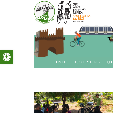
Obre la barra d'eines
INICI
QUI SOM?
Q