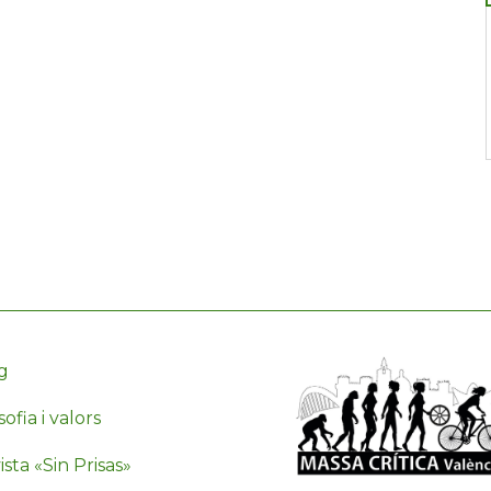
g
sofia i valors
sta «Sin Prisas»