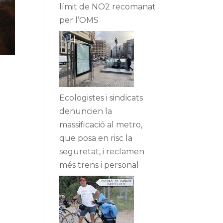
límit de NO2 recomanat
per l’OMS
Ecologistes i sindicats
denuncien la
massificació al metro,
que posa en risc la
seguretat, i reclamen
més trens i personal