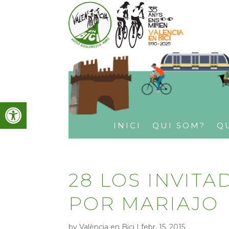
Obre la barra d'eines
INICI
QUI SOM?
Q
28 LOS INVIT
POR MARIAJO
by
València en Bici
|
febr. 15, 2015