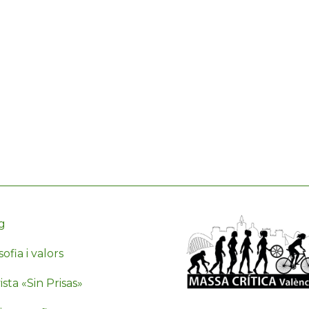
g
sofia i valors
sta «Sin Prisas»