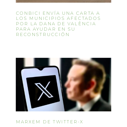
CONBICI ENVÍA UNA CARTA A
LOS MUNICIPIOS AFECTADOS
POR LA DANA DE VALÈNCIA
PARA AYUDAR EN SU
RECONSTRUCCIÓN
MARXEM DE TWITTER-X