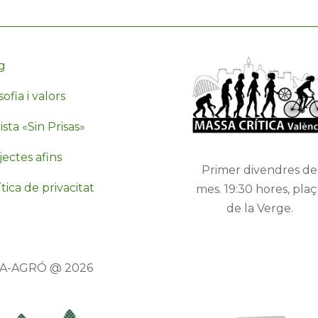
g
sofia i valors
sta «Sin Prisas»
jectes afins
Primer divendres de
tica de privacitat
mes. 19:30 hores, plaç
de la Verge.
TA-AGRÓ @ 2026