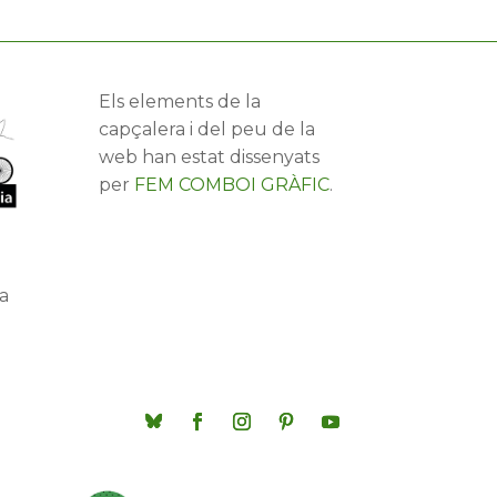
Els elements de la
capçalera i del peu de la
web han estat dissenyats
per
FEM COMBOI GRÀFIC
.
a