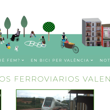
UÈ FEM?
EN BICI PER VALÈNCIA
NOT
IOS FERROVIARIOS VALE