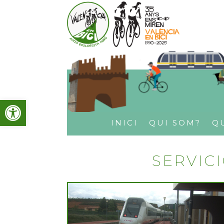
Obre la barra d'eines
INICI
QUI SOM?
Q
SERVIC