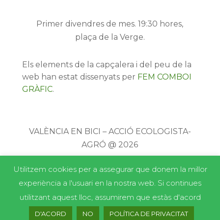
Primer divendres de mes. 19:30 hores,
plaça de la Verge.
Els elements de la capçalera i del peu de la
web han estat dissenyats per
FEM COMBOI
GRÀFIC
.
VALÈNCIA EN BICI – ACCIÓ ECOLOGISTA-
AGRÓ @ 2026
Utilitzem cookies per a assegurar que donem la millor
experiència a l'usuari en la nostra web. Si continues
utilitzant aquest lloc, assumirem que estàs d'acord
D'ACORD
NO
POLÍTICA DE PRIVACITAT