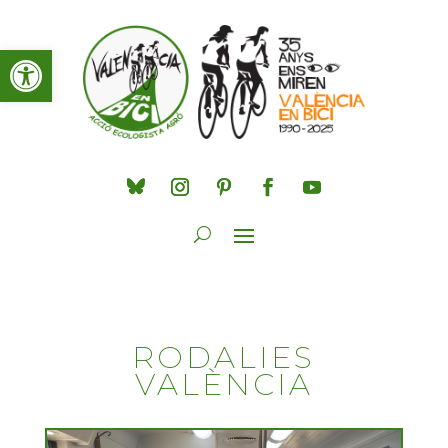
Obre la barra d'eines
RODALIES
VALÈNCIA