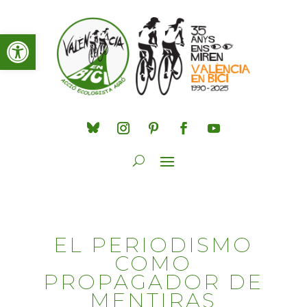
Obre la barra d'eines
EL PERIODISMO
COMO
PROPAGADOR DE
MENTIRAS