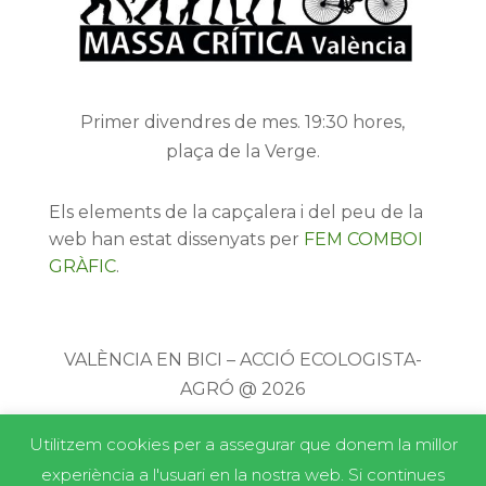
Primer divendres de mes. 19:30 hores,
plaça de la Verge.
Els elements de la capçalera i del peu de la
web han estat dissenyats per
FEM COMBOI
GRÀFIC
.
VALÈNCIA EN BICI – ACCIÓ ECOLOGISTA-
AGRÓ @ 2026
Utilitzem cookies per a assegurar que donem la millor
experiència a l'usuari en la nostra web. Si continues