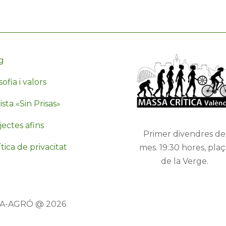
g
sofia i valors
sta «Sin Prisas»
jectes afins
Primer divendres de
tica de privacitat
mes. 19:30 hores, plaç
de la Verge.
TA-AGRÓ @ 2026