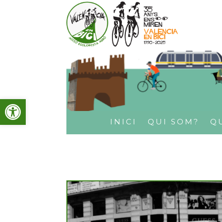
Obre la barra d'eines
INICI
QUI SOM?
Q