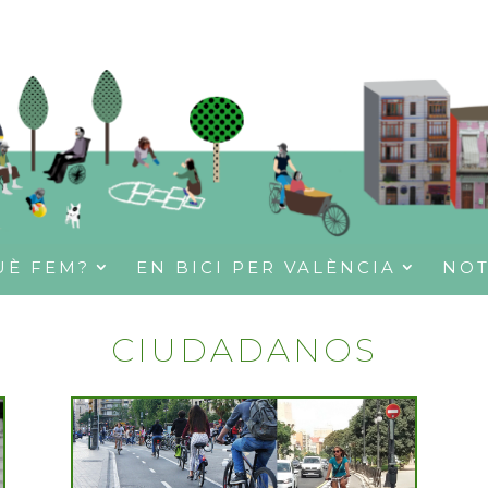
UÈ FEM?
EN BICI PER VALÈNCIA
NOT
CIUDADANOS