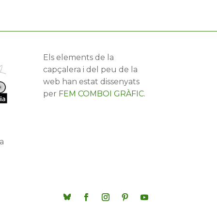
Els elements de la
capçalera i del peu de la
web han estat dissenyats
per
FEM COMBOI GRÀFIC
.
a