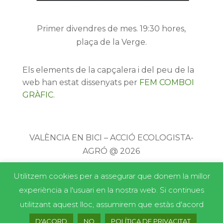
Primer divendres de mes. 19:30 hores,
plaça de la Verge.
Els elements de la capçalera i del peu de la
web han estat dissenyats per
FEM COMBOI
GRÀFIC
.
VALÈNCIA EN BICI – ACCIÓ ECOLOGISTA-
AGRÓ @ 2026
Utilitzem cookies per a assegurar que donem la millor
experiència a l'usuari en la nostra web. Si continues
utilitzant aquest lloc, assumirem que estàs d'acord
D'ACORD
NO
POLÍTICA DE PRIVACITAT