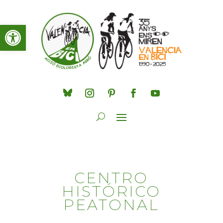
Obre la barra d'eines
CENTRO
HISTÓRICO
PEATONAL