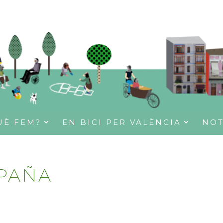
UÈ FEM?
EN BICI PER VALÈNCIA
NOT
PAÑA