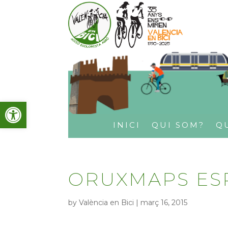
Obre la barra d'eines
INICI
QUI SOM?
Q
ORUXMAPS ES
by
València en Bici
|
març 16, 2015