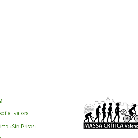
g
sofia i valors
sta «Sin Prisas»