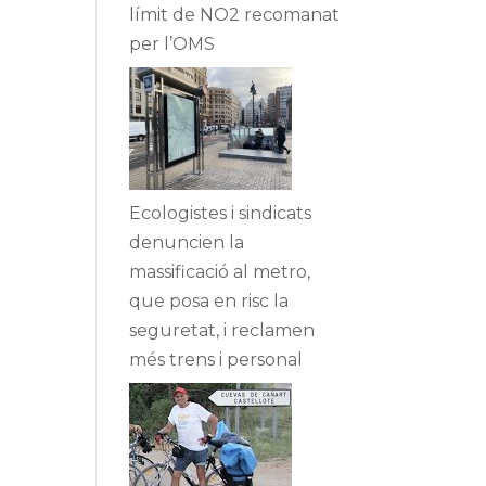
límit de NO2 recomanat
per l’OMS
Ecologistes i sindicats
denuncien la
massificació al metro,
que posa en risc la
seguretat, i reclamen
més trens i personal