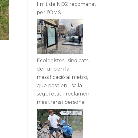
límit de NO2 recomanat
per l’OMS
Ecologistes i sindicats
denuncien la
massificació al metro,
que posa en risc la
seguretat, i reclamen
més trens i personal