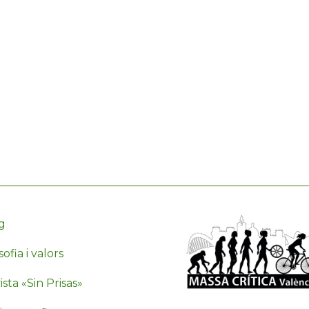
g
sofia i valors
sta «Sin Prisas»