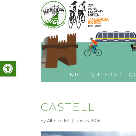
Obre la barra d'eines
INICI
QUI SOM?
Q
CASTELL
by
Alberto ML
|
juny 15, 2016