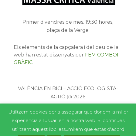
Primer divendres de mes. 19:30 hores,
plaça de la Verge.
Els elements de la capçalera i del peu de la
web han estat dissenyats per
FEM COMBOI
GRÀFIC
.
VALÈNCIA EN BICI – ACCIÓ ECOLOGISTA-
AGRÓ @ 2026
Utilitzem cookies per a assegurar que donem la millor
experiència a l'usuari en la nostra web. Si continues
utilitzant aquest lloc, assumirem que estàs d'acord