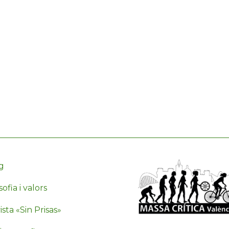
g
sofia i valors
sta «Sin Prisas»