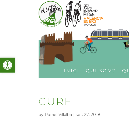
Obre la barra d'eines
INICI
QUI SOM?
Q
CURE
by
Rafael Villalba
|
set. 27, 2018