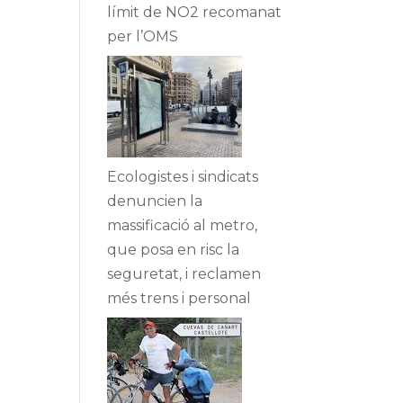
límit de NO2 recomanat
per l’OMS
Ecologistes i sindicats
denuncien la
massificació al metro,
que posa en risc la
seguretat, i reclamen
més trens i personal