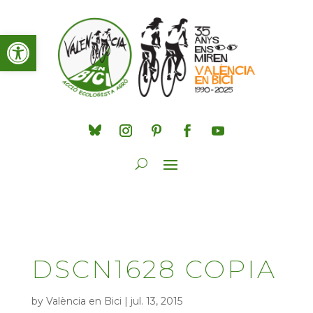
Obre la barra d'eines
DSCN1628 COPIA
by
València en Bici
|
jul. 13, 2015