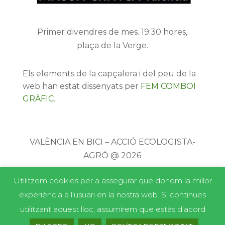
Primer divendres de mes. 19:30 hores,
plaça de la Verge.
Els elements de la capçalera i del peu de la
web han estat dissenyats per
FEM COMBOI
GRÀFIC
.
VALÈNCIA EN BICI – ACCIÓ ECOLOGISTA-
AGRÓ @ 2026
Utilitzem cookies per a assegurar que donem la millor
experiència a l'usuari en la nostra web. Si continues
utilitzant aquest lloc, assumirem que estàs d'acord