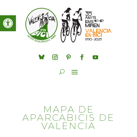
Obre la barra d'eines
MAPA DE
APARCABICIS DE
VALENCIA