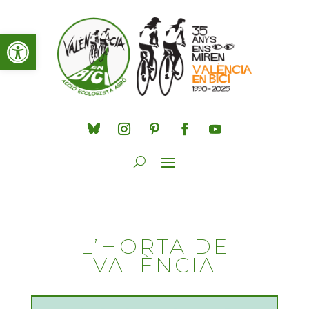
Obre la barra d'eines
L’HORTA DE
VALÈNCIA