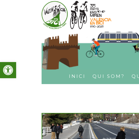
Obre la barra d'eines
INICI
QUI SOM?
Q