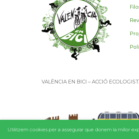
Filo
Revi
Pro
Polí
VALÈNCIA EN BICI – ACCIÓ ECOLOGIS
Utilitzem cookies per a assegurar que donem la millor expe