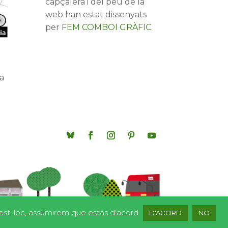
capçalera i del peu de la
web han estat dissenyats
per
FEM COMBOI GRÀFIC
.
a
quest lloc, assumirem que estàs d'acord
D'ACORD
NO