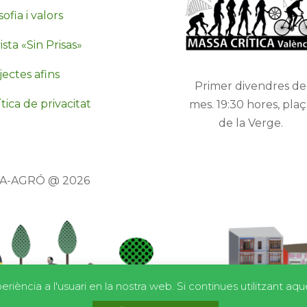
sofia i valors
sta «Sin Prisas»
jectes afins
Primer divendres de
tica de privacitat
mes. 19:30 hores, plaç
de la Verge.
TA-AGRÓ @ 2026
riència a l'usuari en la nostra web. Si continues utilitzant a