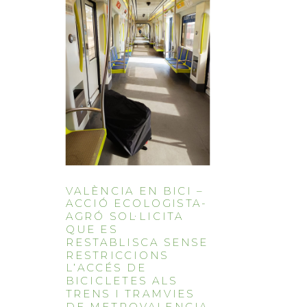
VALÈNCIA EN BICI –
ACCIÓ ECOLOGISTA-
AGRÓ SOL·LICITA
QUE ES
RESTABLISCA SENSE
RESTRICCIONS
L’ACCÉS DE
BICICLETES ALS
TRENS I TRAMVIES
DE METROVALENCIA