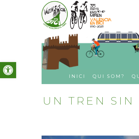
Obre la barra d'eines
INICI
QUI SOM?
Q
UN TREN SIN