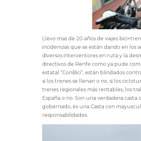
Llevo mas de 20 años de viajes bici+tre
incidencias que se están dando en los s
diversos interventores en ruta y la desm
directivos de Renfe como ya pude comp
estatal “ConBici”, están blindados contra
si los trenes se llenan o no, si los cicl
trenes regionales más rentables, los tra
España o no. Son una verdadera casta q
gobernado, es una Casta con mayusculas
responsabilidades.