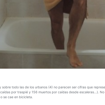
s y sobre todo las de los urbanos (4) no parecen ser cifras que repr
por caídas por traspié y 156 muertos por caídas desde escaleras…). 
o se cae en bicicleta.